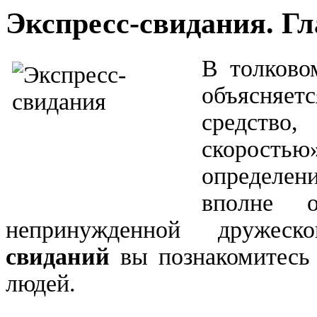
Экспресс-свидания. Гл
В т
олково
объясняе
средство
скорость
определе
вполне о
непринужденной друже
свиданий
вы познакомитесь
людей.